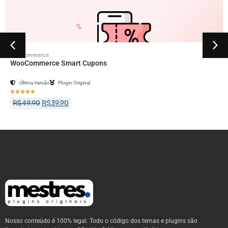
Woocommerce
WooCommerce Smart Cupons
Última Versão
Plugin Original





R$
49.90
R$
39.90
Nosso conteúdo é 100% legal. Todo o código dos temas e plugins são