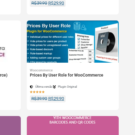
R$
39.90
R$
29.90
Woocommerce
rce)
Prices By User Role for WooCommerce
Última versão
Plugin Original





R$
39.90
R$
29.90