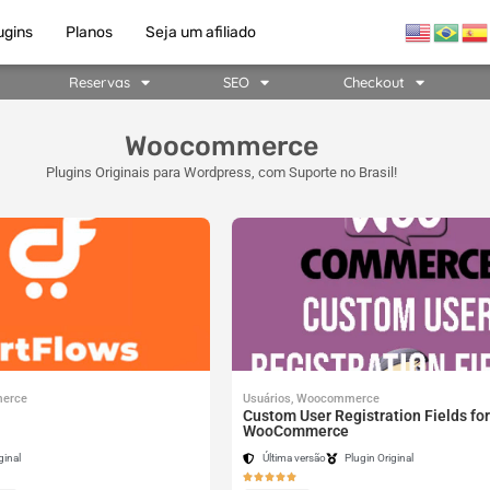
ugins
Planos
Seja um afiliado
Reservas
SEO
Checkout
Woocommerce
Plugins Originais para Wordpress, com Suporte no Brasil!
erce
Usuários
,
Woocommerce
Custom User Registration Fields for
WooCommerce
ginal
Última versão
Plugin Original




