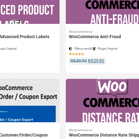
Woocommerce
dvanced Product Labels
WooCommerce Anti-Fraud
ugin Original
Última versão
Plugin Original





R$
39.90
R$
29.90
Woocommerce
ustomer/Order/Coupon
WooCommerce Distance Rate Ship