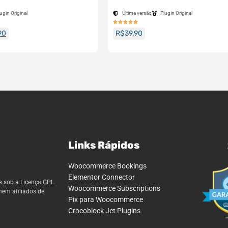
ugin Original
Última versão
Plugin Original





90
R$
39.90
Links Rápidos
Woocommerce Bookings
Elementor Connector
s sob a Licença GPL.
Woocommerce Subscriptions
nem afiliados de
Pix para Woocommerce
Crocoblock Jet Plugins