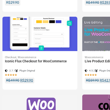
R$
29.90
R$
49.90
R$
39.
Checkout
,
Woocommerce
Woocommerce
Iconic Flux Checkout for WooCommerce
Live Product E
2.7.1
Plugin Original
4.5.2
Plugin Ori










R$
49.90
R$
29.90
R$
59.90
R$
42.