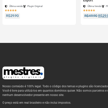
Export
Última versão
Plugin Original
Última Versão
Pl










R$
29.90
R$
49.90
R$
29.
Nosso conteúdo é 100% legal. Todo o código dos temas e plugins são licenciado
Você é livre para utilizá-los em quantos domínios quiser. Não somos parceiros e 
nenhum desenvolvedor presente em nosso site.
O preço está em real brasileiro e não inclui impostos.