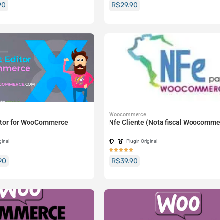
90
R$
29.90
Woocommerce
ditor for WooCommerce
Nfe Cliente (Nota fiscal Woocomme
ginal
Plugin Original





90
R$
39.90