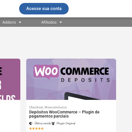
Acesse sua conta
Addons
Afiliados
Checkout
,
Woocommerce
Depósitos WooCommerce – Plugin de
pagamentos parciais
Última versão
Plugin Original




