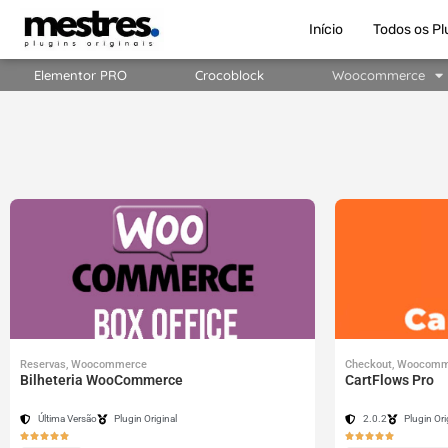
Início
Todos os Pl
Elementor PRO
Crocoblock
Woocommerce
Reservas
,
Woocommerce
Checkout
,
Woocomm
Bilheteria WooCommerce
CartFlows Pro
Última Versão
Plugin Original
2.0.2
Plugin Ori









