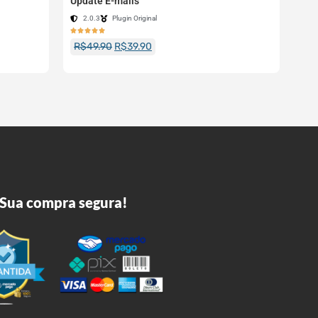
Update E-mails
2.0.3
Plugin Original





R$
49.90
R$
39.90
Sua compra segura!