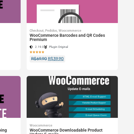
Checkout
,
Pedidos
,
Woocommerce
WooCommerce Barcodes and QR Codes
Premium
2.19.0
Plugin Original





R$
69.90
R$
39.90
Woocommerce
ping
WooCommerce Downloadable Product