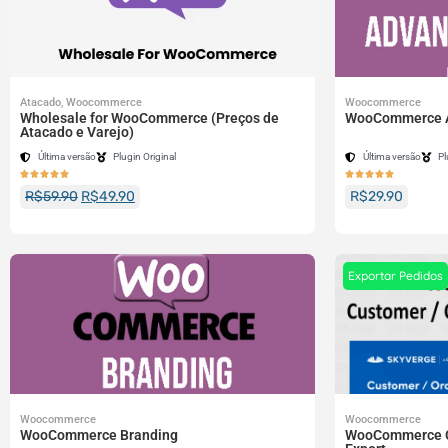
Atacado
,
Woocommerce
Woocommerce
Wholesale for WooCommerce (Preços de
WooCommerce A
Atacado e Varejo)
Última versão
Plugin Original
Última versão
Pl










R$
59.90
R$
49.90
R$
29.90
Exportar Pedidos
Woocommerce
Woocommerce
WooCommerce Branding
WooCommerce C