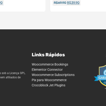
90
R$
69.90
R$
39.90
Links Rápidos
Woocommerce Bookings
Elementor Connector
s sob a Licença GPL.
Woocommerce Subscriptions
nem afiliados de
Pix para Woocommerce
Crocoblock Jet Plugins