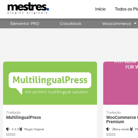
Início
Todos os Pl
Elementor PRO
Crocoblock
Woocommerce
Tradução
Tradução
MultilingualPress
WooCommerce G
Premium
4.3.0
Plugin Original
Última versão
Pl









