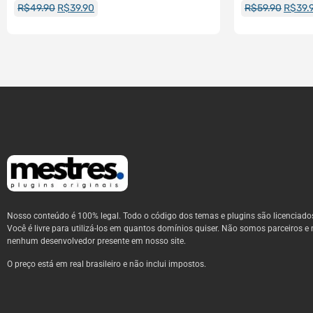
R$
49.90
R$
39.90
R$
59.90
R$
39.
Nosso conteúdo é 100% legal. Todo o código dos temas e plugins são licenciado
Você é livre para utilizá-los em quantos domínios quiser. Não somos parceiros e 
nenhum desenvolvedor presente em nosso site.
O preço está em real brasileiro e não inclui impostos.