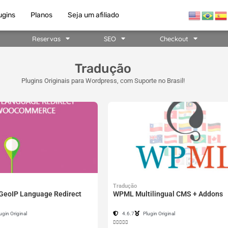
ugins
Planos
Seja um afiliado
Reservas
SEO
Checkout
Tradução
Plugins Originais para Wordpress, com Suporte no Brasil!
Tradução
eoIP Language Redirect
WPML Multilingual CMS + Addons
ugin Original
4.6.7
Plugin Original




