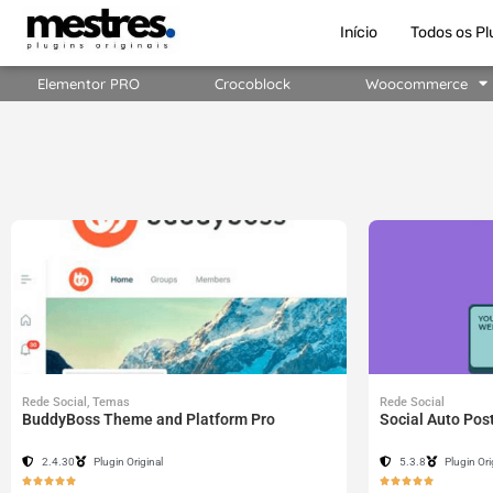
Início
Todos os Pl
Elementor PRO
Crocoblock
Woocommerce
Rede Social
,
Temas
Rede Social
BuddyBoss Theme and Platform Pro
Social Auto Pos
2.4.30
Plugin Original
5.3.8
Plugin Ori









