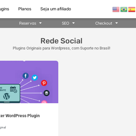
ugins
Planos
Seja um afiliado
Reservas
SEO
Checkout
Rede Social
Plugins Originais para Wordpress, com Suporte no Brasil!
ter WordPress Plugin
ginal