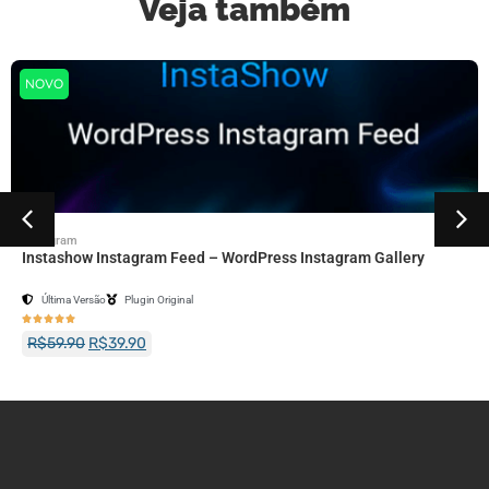
Veja também
NOVO
Instagram
Instashow Instagram Feed – WordPress Instagram Gallery
Última Versão
Plugin Original





R$
59.90
R$
39.90